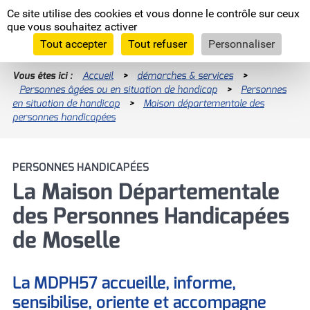
Panneau de gestion des cookies
Ce site utilise des cookies et vous donne le contrôle sur ceux
Moselle
que vous souhaitez activer
L'Euro
département
Tout accepter
Tout refuser
Personnaliser
Vous êtes ici :
Accueil
>
démarches & services
>
Personnes âgées ou en situation de handicap
Enquêtes publiques
>
Personnes
en situation de handicap
>
Maison départementale des
RECHERCHES LES PLUS FRÉQUENTES
Programme INTERREG VI
personnes handicapées
Nous recrutons
Programme INTERREG V-A Grande Région
Allocation Personnalisée d'Autonomie
PERSONNES HANDICAPÉES
La Moselle, européenne par nature
(APA)
La Maison Départementale
Les assises de l'agriculture
des Personnes Handicapées
Devenez famille d'accueil !
Comité départementaux
de Moselle
Devenir assistant maternel (H/F)
Prestation de Compensation du Handicap
(PCH)
La MDPH57 accueille, informe,
sensibilise, oriente et accompagne
Signaler un enfant en danger