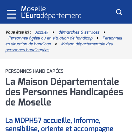
Moselle
L'Euro
département
Vous êtes ici :
Accueil
>
démarches & services
>
Personnes âgées ou en situation de handicap
Enquêtes publiques
>
Personnes
en situation de handicap
>
Maison départementale des
RECHERCHES LES PLUS FRÉQUENTES
Programme INTERREG VI
personnes handicapées
Nous recrutons
Programme INTERREG V-A Grande Région
Allocation Personnalisée d'Autonomie
PERSONNES HANDICAPÉES
La Moselle, européenne par nature
(APA)
La Maison Départementale
Les assises de l'agriculture
des Personnes Handicapées
Devenez famille d'accueil !
Comité départementaux
de Moselle
Devenir assistant maternel (H/F)
Prestation de Compensation du Handicap
(PCH)
La MDPH57 accueille, informe,
sensibilise, oriente et accompagne
Signaler un enfant en danger