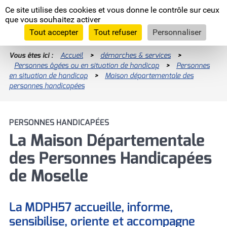
Panneau de gestion des cookies
Ce site utilise des cookies et vous donne le contrôle sur ceux
Moselle
que vous souhaitez activer
L'Euro
département
Tout accepter
Tout refuser
Personnaliser
Vous êtes ici :
Accueil
>
démarches & services
>
Personnes âgées ou en situation de handicap
Enquêtes publiques
>
Personnes
en situation de handicap
>
Maison départementale des
RECHERCHES LES PLUS FRÉQUENTES
Programme INTERREG VI
personnes handicapées
Nous recrutons
Programme INTERREG V-A Grande Région
Allocation Personnalisée d'Autonomie
PERSONNES HANDICAPÉES
La Moselle, européenne par nature
(APA)
La Maison Départementale
Les assises de l'agriculture
des Personnes Handicapées
Devenez famille d'accueil !
Comité départementaux
de Moselle
Devenir assistant maternel (H/F)
Prestation de Compensation du Handicap
(PCH)
La MDPH57 accueille, informe,
sensibilise, oriente et accompagne
Signaler un enfant en danger