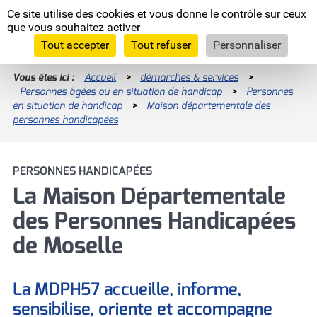
Panneau de gestion des cookies
Ce site utilise des cookies et vous donne le contrôle sur ceux
Moselle
que vous souhaitez activer
L'Euro
département
Tout accepter
Tout refuser
Personnaliser
Vous êtes ici :
Accueil
>
démarches & services
>
Personnes âgées ou en situation de handicap
Enquêtes publiques
>
Personnes
en situation de handicap
>
Maison départementale des
RECHERCHES LES PLUS FRÉQUENTES
Programme INTERREG VI
personnes handicapées
Nous recrutons
Programme INTERREG V-A Grande Région
Allocation Personnalisée d'Autonomie
PERSONNES HANDICAPÉES
La Moselle, européenne par nature
(APA)
La Maison Départementale
Les assises de l'agriculture
des Personnes Handicapées
Devenez famille d'accueil !
Comité départementaux
de Moselle
Devenir assistant maternel (H/F)
Prestation de Compensation du Handicap
(PCH)
La MDPH57 accueille, informe,
sensibilise, oriente et accompagne
Signaler un enfant en danger